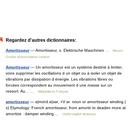
Regardez d'autres dictionnaires:
Amortisseur
— Amortisseur, s. Elektrische Maschinen …
Meyers
Großes Konversations-Lexikon
Amortisseur
— Un amortisseur est un système destiné à limiter,
voire supprimer les oscillations d un objet ou à isoler un objet de
vibrations par dissipation d énergie. Les vibrations libres ou
forcées correspondent au mouvement d une masse sur un
ressort. Au… …
Wikipédia en Français
amortisseur
— ə|mȯrd.ə|sər, +V ər. noun or amortisseur winding (
s) Etymology: French amortisseur, from amortir to deaden more at
amortize : damper winding …
Useful english dictionary