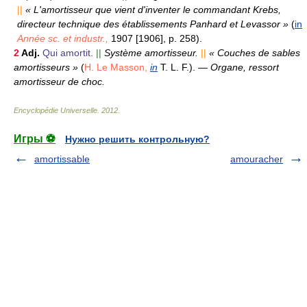
||
« L'amortisseur que vient d'inventer le commandant Krebs,
directeur technique des établissements Panhard et Levassor »
(
in
Année sc. et industr.,
1907 [1906], p. 258).
2
Adj.
Qui amortit.
||
Système amortisseur.
||
« Couches de sables
amortisseurs »
(
H. Le Masson,
in
T. L. F.).
—
Organe, ressort
amortisseur de choc.
Encyclopédie Universelle
.
2012
.
Игры ⚽
Нужно решить контрольную?
amortissable
amouracher