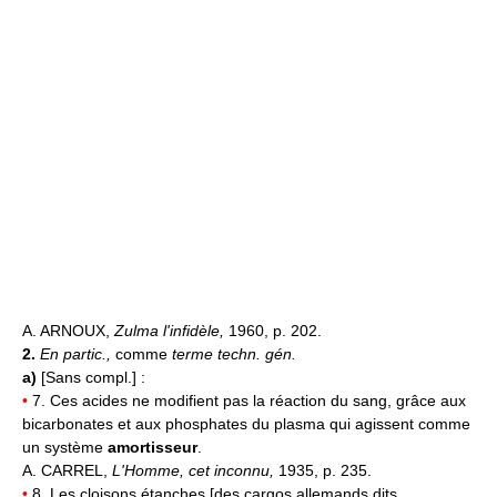
A. ARNOUX,
Zulma l'infidèle,
1960, p. 202.
2.
En partic.,
comme
terme techn. gén.
a)
[Sans compl.] :
•
7. Ces acides ne modifient pas la réaction du sang, grâce aux
bicarbonates et aux phosphates du plasma qui agissent comme
un système
amortisseur
.
A. CARREL,
L'Homme, cet inconnu,
1935, p. 235.
•
8. Les cloisons étanches [des cargos allemands dits