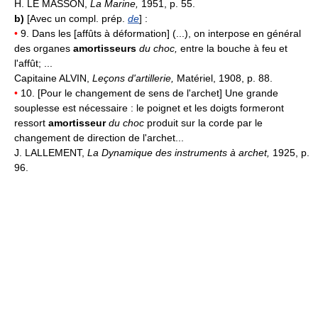
H. LE MASSON,
La Marine,
1951, p. 55.
b)
[Avec un compl. prép.
de
] :
•
9. Dans les [affûts à déformation] (...), on interpose en général
des organes
amortisseurs
du choc,
entre la bouche à feu et
l'affût; ...
Capitaine ALVIN,
Leçons d'artillerie,
Matériel, 1908, p. 88.
•
10. [Pour le changement de sens de l'archet] Une grande
souplesse est nécessaire : le poignet et les doigts formeront
ressort
amortisseur
du choc
produit sur la corde par le
changement de direction de l'archet...
J. LALLEMENT,
La Dynamique des instruments à archet,
1925, p.
96.