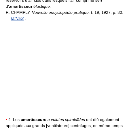
réservoirs d'air clos dans lesquels l'air comprimé sert
d'
amortisseur
élastique.
R. CHAMPLY,
Nouvelle encyclopédie pratique,
t. 19, 1927, p. 80.
—
MINES
:
•
4. Les
amortisseurs
à volutes spiraloïdes
ont été également
appliqués aux grands [ventilateurs] centrifuges, en même temps