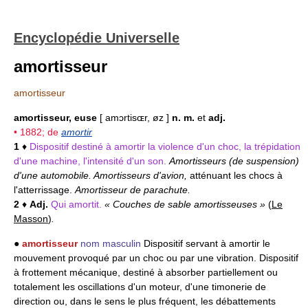
Encyclopédie Universelle
amortisseur
amortisseur
amortisseur, euse
[ amɔrtisɶr, øz ]
n. m.
et
adj.
• 1882; de
amortir
1
♦
Dispositif destiné à amortir la violence d'un choc, la trépidation
d'une machine, l'intensité d'un son.
Amortisseurs (de suspension)
d'une automobile. Amortisseurs d'avion,
atténuant les chocs à
l'atterrissage.
Amortisseur de parachute.
2
♦
Adj.
Qui amortit.
« Couches de sable amortisseuses »
(
Le
Masson
)
.
●
amortisseur
nom masculin
Dispositif servant à amortir le
mouvement provoqué par un choc ou par une vibration. Dispositif
à frottement mécanique, destiné à absorber partiellement ou
totalement les oscillations d'un moteur, d'une timonerie de
direction ou, dans le sens le plus fréquent, les débattements