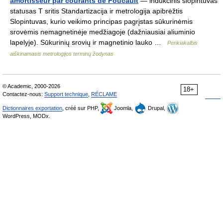
amortisseur par courants de Foucault
— indukcinis slopintuvas
statusas T sritis Standartizacija ir metrologija apibrėžtis
Slopintuvas, kurio veikimo principas pagrįstas sūkurinėmis
srovėmis nemagnetinėje medžiagoje (dažniausiai aliuminio
lapelyje). Sūkurinių srovių ir magnetinio lauko …
Penkiakalbis
aiškinamasis metrologijos terminų žodynas
© Academic, 2000-2026
18+
Contactez-nous:
Support technique
,
RÉCLAME
Dictionnaires exportation
, créé sur PHP,
Joomla,
Drupal,
WordPress, MODx.