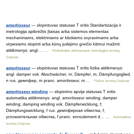
amortisseur
— slopintuvas statusas T sritis Standartizacija ir
metrologija apibrėžtis Įtaisas arba sistemos elementas
mechaniniams, elektriniams ar kitokiems svyravimams arba
virpesiams slopinti arba kūnų judėjimo greičio kitimui mažinti.
atitikmenys: angl.… …
Penkiakalbis aiškinamasis metrologijos terminų
žodynas
amortisseur
— slopintuvas statusas T sritis fizika atitikmenys:
angl. damper vok. Abschwächer, m; Dämpfer, m; Dämpfungsglied,
n rus. демпфер, m pranc. amortisseur, m …
Fizikos terminų žodynas
amortisseur winding
— slopinimo apvija statusas T sritis
automatika atitikmenys: angl. amortisseur winding; damper
winding; damping winding vok. Dämpferwicklung, f;
Dämpfungswicklung, f rus. демпферная обмотка, f;
успокоительная обмотка, f pranc. enroulement d… …
Automatikos
terminų žodynas