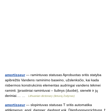
amortisseur
— ramintuvas statusas Aprobuotas sritis statyba
apibrėžtis Vandens raminimo baseino, užslenksčio, kai kada
risbermos konstrukcinis elementas audringai vandens tėkmei
raminti. Įprastiniai ramintuvai – šulinys (duobė), sienelė ir jų
deriniai.… …
Lithuanian dictionary (lietuvių žodynas)
amortisseur
— slopintuvas statusas T sritis automatika
atitikmenys: angl. damper; dashpot vok. Dämfungsvorrichtung, f;