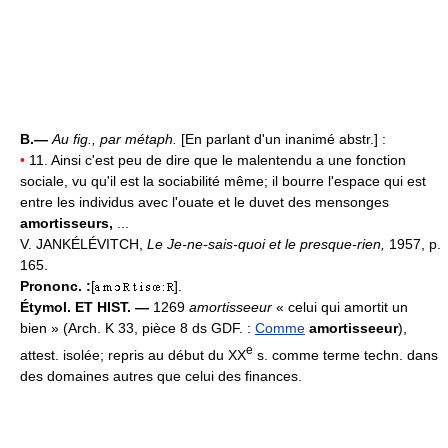
B.—
Au fig., par métaph.
[En parlant d'un inanimé abstr.] :
•
11. Ainsi c'est peu de dire que le malentendu a une fonction
sociale, vu qu'il est la sociabilité même; il bourre l'espace qui est
entre les individus avec l'ouate et le duvet des mensonges
amortisseurs,
...
V. JANKÉLÉVITCH,
Le Je-ne-sais-quoi et le presque-rien,
1957, p.
165.
Prononc. :
[
].
Étymol. ET HIST. —
1269
amortisseeur
« celui qui amortit un
bien » (Arch. K 33, pièce 8 ds GDF. :
Comme
amortisseeur
),
e
attest. isolée; repris au début du XX
s. comme terme techn. dans
des domaines autres que celui des finances.