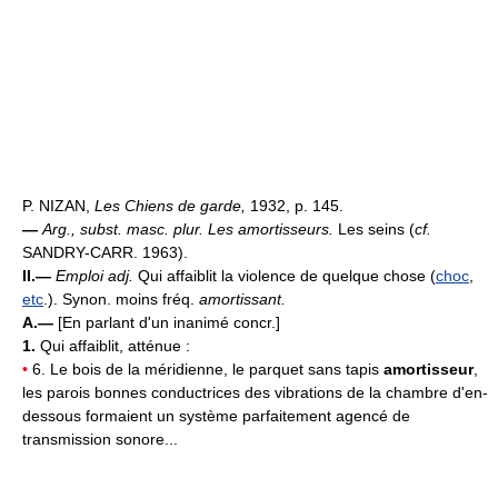
P. NIZAN,
Les Chiens de garde,
1932, p. 145.
—
Arg., subst. masc. plur.
Les amortisseurs.
Les seins (
cf.
SANDRY-CARR. 1963).
II.—
Emploi adj.
Qui affaiblit la violence de quelque chose (
choc
,
etc
.). Synon. moins fréq.
amortissant.
A.—
[En parlant d'un inanimé concr.]
1.
Qui affaiblit, atténue :
•
6. Le bois de la méridienne, le parquet sans tapis
amortisseur
,
les parois bonnes conductrices des vibrations de la chambre d'en-
dessous formaient un système parfaitement agencé de
transmission sonore...