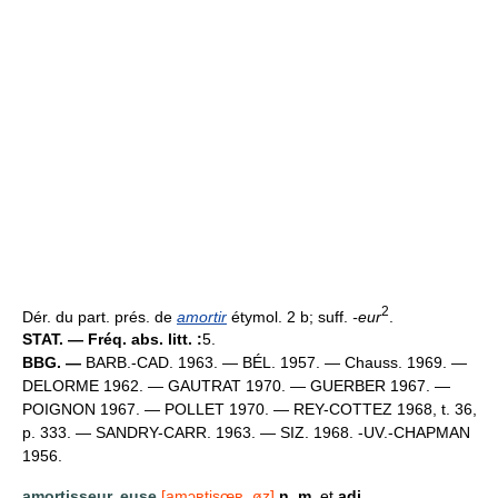
2
Dér. du part. prés. de
amortir
étymol. 2 b; suff.
-eur
.
STAT. — Fréq. abs. litt. :
5.
BBG. —
BARB.-CAD. 1963. — BÉL. 1957. — Chauss. 1969. —
DELORME 1962. — GAUTRAT 1970. — GUERBER 1967. —
POIGNON 1967. — POLLET 1970. — REY-COTTEZ 1968, t. 36,
p. 333. — SANDRY-CARR. 1963. — SIZ. 1968. -UV.-CHAPMAN
1956.
amortisseur, euse
[amɔʀtisœʀ, øz]
n. m.
et
adj.