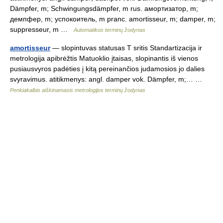
Dämpfer, m; Schwingungsdämpfer, m rus. амортизатор, m;
демпфер, m; успокоитель, m pranc. amortisseur, m; damper, m;
suppresseur, m …
Automatikos terminų žodynas
amortisseur
— slopintuvas statusas T sritis Standartizacija ir
metrologija apibrėžtis Matuoklio įtaisas, slopinantis iš vienos
pusiausvyros padėties į kitą pereinančios judamosios jo dalies
svyravimus. atitikmenys: angl. damper vok. Dämpfer, m;… …
Penkiakalbis aiškinamasis metrologijos terminų žodynas