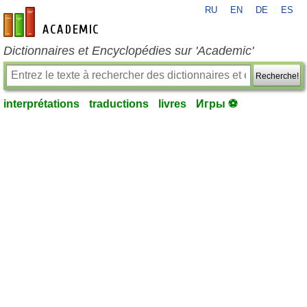
RU
EN
DE
ES
fr-academic.com
Dictionnaires et Encyclopédies sur 'Academic'
Recherche!
interprétations
traductions
livres
Игры ⚽